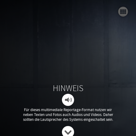
Intro
Worum geht es?
Er
Die Personen
Das Ensemble
V
Die Orte im Bühnenbild
Musik
HINWEIS
Regie
au
Bühnenkampf
Für dieses multimediale Reportage-Format nutzen wir
neben Texten und Fotos auch Audios und Videos. Daher
sollten die Lautsprecher des Systems eingeschaltet sein.
Kostüm