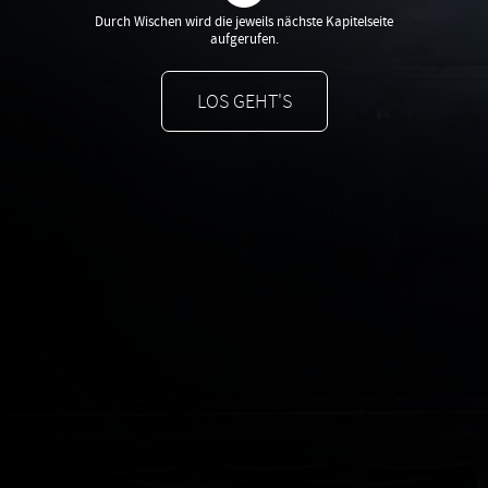
Astrid Lingren
Durch Wischen wird die jeweils nächste Kapitelseite
aufgerufen.
Deutsche Gebärdensprache
LOS GEHT'S
Die Personen hinter den Kulissen
Impressum
Die Lichtabteilung
Der Schnürboden
Ton- und Videoabteilung
Im
Der Boden bewegt sich